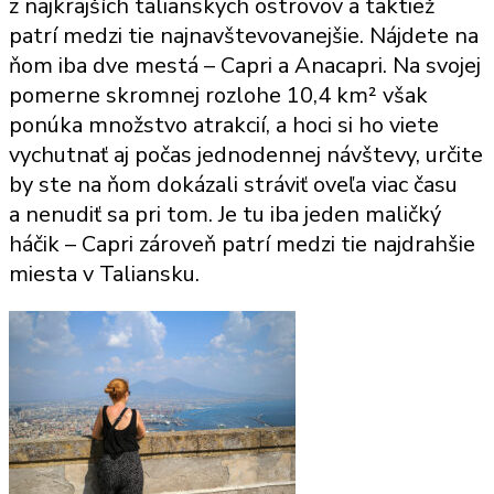
z najkrajších talianskych ostrovov a taktiež
výlet
patrí medzi tie najnavštevovanejšie. Nájdete na
na
ňom iba dve mestá – Capri a Anacapri. Na svojej
ostrov
pomerne skromnej rozlohe 10,4 km² však
Capri
ponúka množstvo atrakcií, a hoci si ho viete
z
vychutnať aj počas jednodennej návštevy, určite
Neapolu
by ste na ňom dokázali stráviť oveľa viac času
a nenudiť sa pri tom. Je tu iba jeden maličký
háčik – Capri zároveň patrí medzi tie najdrahšie
miesta v Taliansku.