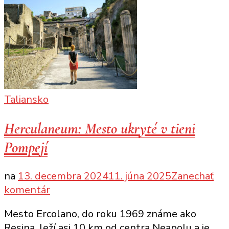
Taliansko
Herculaneum: Mesto ukryté v tieni
Pompejí
na
13. decembra 2024
11. júna 2025
Zanechať
k
komentár
článku
Mesto Ercolano, do roku 1969 známe ako
Herculaneum:
Resina, leží asi 10 km od centra Neapolu a je