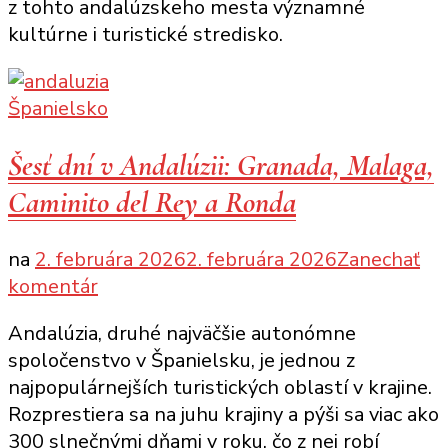
z tohto andalúzskeho mesta významné
kultúrne i turistické stredisko.
Španielsko
Šesť dní v Andalúzii: Granada, Malaga,
Caminito del Rey a Ronda
na
2. februára 2026
2. februára 2026
Zanechať
k
komentár
článku
Andalúzia, druhé najväčšie autonómne
Šesť
spoločenstvo v Španielsku, je jednou z
dní
najpopulárnejších turistických oblastí v krajine.
v Andalúzii:
Rozprestiera sa na juhu krajiny a pýši sa viac ako
Granada,
300 slnečnými dňami v roku, čo z nej robí
Malaga,