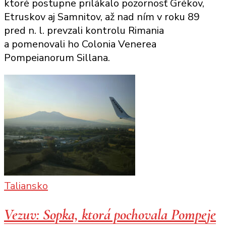
ktoré postupne prilákalo pozornosť Grékov,
sopečným
Etruskov aj Samnitov, až nad ním v roku 89
popolom
pred n. l. prevzali kontrolu Rimania
a pomenovali ho Colonia Venerea
Pompeianorum Sillana.
Taliansko
Vezuv: Sopka, ktorá pochovala Pompeje