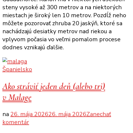
prechádzka
steny vysoké až 300 metrov a na niektorých
po
miestach je široký len 10 metrov. Pozdĺž neho
stenách
môžete pozorovať zhruba 20 jaskýň, ktoré sa
kaňonov
nachádzajú desiatky metrov nad riekou a
vplyvom počasia vo veľmi pomalom procese
dodnes vznikajú ďalšie.
Španielsko
Ako stráviť jeden deň (alebo tri)
v Malage
na
26. mája 2026
26. mája 2026
Zanechať
k
komentár
článku