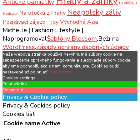
Hrady a zámky
Antické pamiatky
Na otočku z
Neapolský záliv
Na otočku z Prahy
Bratislavy
Poznávací zájazd
Tipy
Východná Ázia
Michelle |
Fashion Lifestyle |
Naprogramoval
Šablóny Blossom
.Beží na
WordPress
.
Zásady ochrany osobných údajov
Naša webová stránka používa nevyhnutné súbory cookie na
zabezpečenie správneho fungovania a sledovacie súbory cookie,
aby sme pochopili, ako s nami komunikujete. Cooklies budú
nastavené až po prijatí.
View more
Cookies settings
Prijať všetko
Odmietnuť
Privacy & Cookie policy
Privacy & Cookies policy
Cookies list
Cookie name
Active