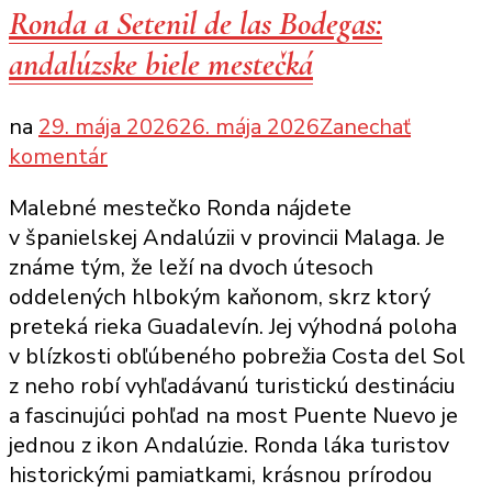
Ronda a Setenil de las Bodegas:
andalúzske biele mestečká
na
29. mája 2026
26. mája 2026
Zanechať
k
komentár
článku
Malebné mestečko Ronda nájdete
Ronda
v španielskej Andalúzii v provincii Malaga. Je
a
známe tým, že leží na dvoch útesoch
Setenil
oddelených hlbokým kaňonom, skrz ktorý
de
preteká rieka Guadalevín. Jej výhodná poloha
las
v blízkosti obľúbeného pobrežia Costa del Sol
Bodegas:
z neho robí vyhľadávanú turistickú destináciu
andalúzske
a fascinujúci pohľad na most Puente Nuevo je
biele
jednou z ikon Andalúzie. Ronda láka turistov
mestečká
historickými pamiatkami, krásnou prírodou