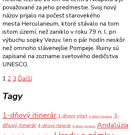
Mesto
považované za jeho predmestie. Svoj nový
ukryté
názov prijalo na počesť starovekého
v
mesta Herculaneum, ktoré stávalo na tom
tieni
istom území, než zaniklo v roku 79 n. l. pri
Pompejí
výbuchu sopky Vezuv, len o pár hodín neskôr
než omnoho slávenejšie Pompeje. Ruiny sú
zapísané na zozname svetového dedičstva
UNESCO.
Stránkovanie
1
2
3
Ďalší
príspevkov
Tagy
1-dňový itinerár
3-
1-dňový výlet
2-dňový itinerár
Andalúzia
dňový itinerár
4-dňový itinerár
6-dňový itinerár