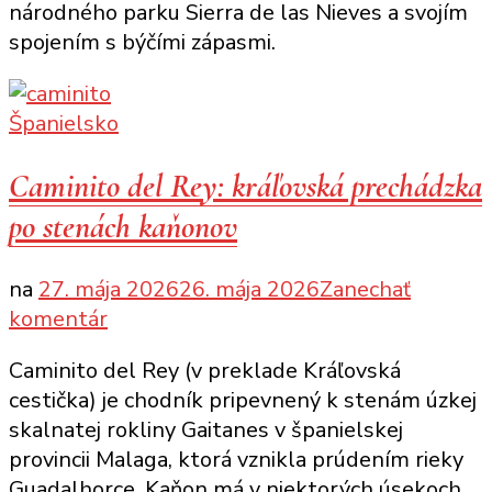
národného parku Sierra de las Nieves a svojím
spojením s býčími zápasmi.
Španielsko
Caminito del Rey: kráľovská prechádzka
po stenách kaňonov
na
27. mája 2026
26. mája 2026
Zanechať
k
komentár
článku
Caminito del Rey (v preklade Kráľovská
Caminito
cestička) je chodník pripevnený k stenám úzkej
del
skalnatej rokliny Gaitanes v španielskej
Rey:
provincii Malaga, ktorá vznikla prúdením rieky
kráľovská
Guadalhorce. Kaňon má v niektorých úsekoch