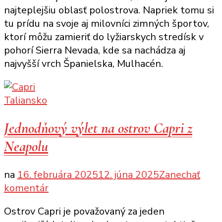
najteplejšiu oblasť polostrova. Napriek tomu si
Caminito
tu prídu na svoje aj milovníci zimných športov,
del
ktorí môžu zamieriť do lyžiarskych stredísk v
Rey
pohorí Sierra Nevada, kde sa nachádza aj
a
najvyšší vrch Španielska, Mulhacén.
Ronda
Taliansko
Jednodňový výlet na ostrov Capri z
Neapolu
na
16. februára 2025
12. júna 2025
Zanechať
k
komentár
článku
Ostrov Capri je považovaný za jeden
Jednodňový