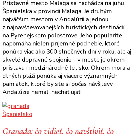
Prístavné mesto Malaga sa nachádza na juhu
Ako
Španielska v provincii Malaga. Je druhým
stráviť
najväčším mestom v Andalúzii a jednou
jeden
z najnavštevovanejších turistických destinácií
deň
na Pyrenejskom polostrove. Jeho popularite
(alebo
napomáha nielen príjemné podnebie, ktoré
tri)
ponúka viac ako 300 slnečných dní v roku, ale aj
v Malage
skvelé dopravné spojenie – v meste je okrem
prístavu i medzinárodné letisko. Okrem mora a
dlhých pláži ponúka aj viacero významných
pamiatok, ktoré by ste si počas návštevy
Andalúzie nemali nechať ujsť.
Španielsko
Granada: čo vidieť, čo navštíviť, čo