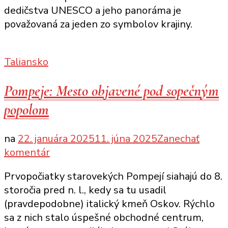
dedičstva UNESCO a jeho panoráma je
–
považovaná za jeden zo symbolov krajiny.
1-
dňový
itinerár
Taliansko
Pompeje: Mesto objavené pod sopečným
popolom
na
22. januára 2025
11. júna 2025
Zanechať
k
komentár
článku
Prvopočiatky starovekých Pompejí siahajú do 8.
Pompeje:
storočia pred n. l., kedy sa tu usadil
Mesto
(pravdepodobne) italický kmeň Oskov. Rýchlo
objavené
sa z nich stalo úspešné obchodné centrum,
pod