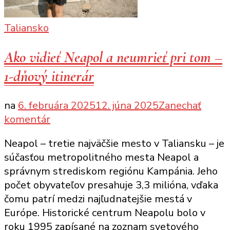
Taliansko
Ako vidieť Neapol a neumrieť pri tom –
1-dňový itinerár
na
6. februára 2025
12. júna 2025
Zanechať
k
komentár
článku
Neapol – tretie najväčšie mesto v Taliansku – je
Ako
súčasťou metropolitného mesta Neapol a
vidieť
správnym strediskom regiónu Kampánia. Jeho
Neapol
počet obyvateľov presahuje 3,3 milióna, vďaka
a
čomu patrí medzi najľudnatejšie mestá v
neumrieť
Európe. Historické centrum Neapolu bolo v
pri
roku 1995 zapísané na zoznam svetového
tom