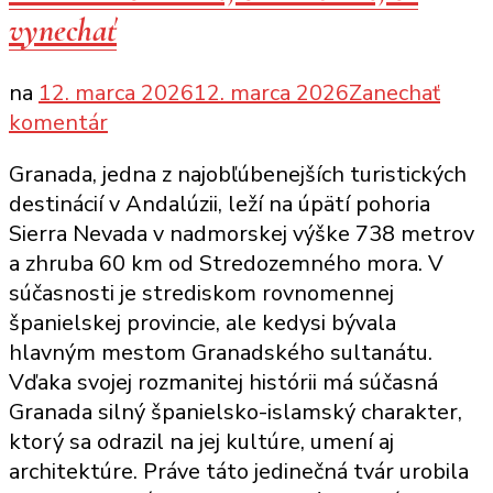
vynechať
na
12. marca 2026
12. marca 2026
Zanechať
k
komentár
článku
Granada, jedna z najobľúbenejších turistických
Granada:
destinácií v Andalúzii, leží na úpätí pohoria
čo
Sierra Nevada v nadmorskej výške 738 metrov
vidieť,
a zhruba 60 km od Stredozemného mora. V
čo
súčasnosti je strediskom rovnomennej
navštíviť,
španielskej provincie, ale kedysi bývala
čo
hlavným mestom Granadského sultanátu.
vynechať
Vďaka svojej rozmanitej histórii má súčasná
Granada silný španielsko-islamský charakter,
ktorý sa odrazil na jej kultúre, umení aj
architektúre. Práve táto jedinečná tvár urobila