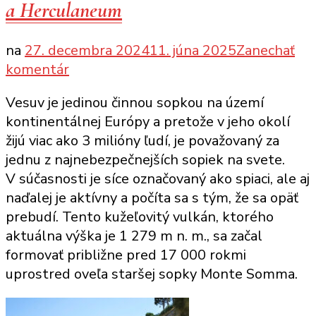
a Herculaneum
na
27. decembra 2024
11. júna 2025
Zanechať
k
komentár
článku
Vesuv je jedinou činnou sopkou na území
Vezuv:
kontinentálnej Európy a pretože v jeho okolí
Sopka,
žijú viac ako 3 milióny ľudí, je považovaný za
ktorá
jednu z najnebezpečnejších sopiek na svete.
pochovala
V súčasnosti je síce označovaný ako spiaci, ale aj
Pompeje
naďalej je aktívny a počíta sa s tým, že sa opäť
a
prebudí. Tento kužeľovitý vulkán, ktorého
Herculaneum
aktuálna výška je 1 279 m n. m., sa začal
formovať približne pred 17 000 rokmi
uprostred oveľa staršej sopky Monte Somma.