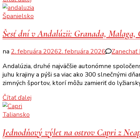
Španielsko
Šesť dní v Andalúzii: Granada, Malaga,
na
2. februára 2026
2. februára 2026
Zanechať
Andalúzia, druhé najväčšie autonómne spoločenstv
juhu krajiny a pýši sa viac ako 300 slnečnými dňam
zimných športov, ktorí môžu zamieriť do lyžiarsk
Čítať ďalej
Taliansko
Jednodňový výlet na ostrov Capri z Nea