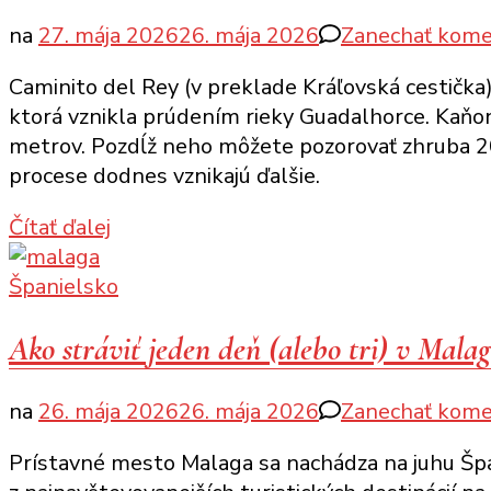
na
27. mája 2026
26. mája 2026
Zanechať kome
Caminito del Rey (v preklade Kráľovská cestička)
ktorá vznikla prúdením rieky Guadalhorce. Kaňo
metrov. Pozdĺž neho môžete pozorovať zhruba 20
procese dodnes vznikajú ďalšie.
Čítať ďalej
Španielsko
Ako stráviť jeden deň (alebo tri) v Mala
na
26. mája 2026
26. mája 2026
Zanechať kome
Prístavné mesto Malaga sa nachádza na juhu Špa