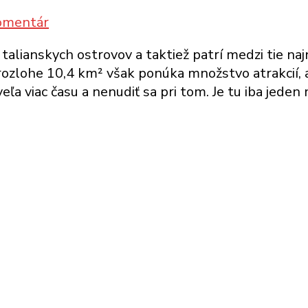
Ronda
k
omentár
článku
h talianskych ostrovov a taktiež patrí medzi tie 
Jednodňový
ozlohe 10,4 km² však ponúka množstvo atrakcií, a
výlet
eľa viac času a nenudiť sa pri tom. Je tu iba jeden
na
ostrov
Capri
z
Neapolu