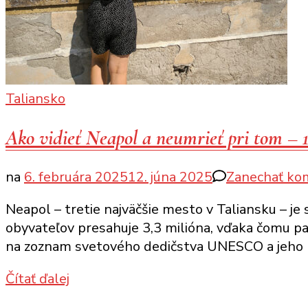
Taliansko
Ako vidieť Neapol a neumrieť pri tom – 
na
6. februára 2025
12. júna 2025
Zanechať ko
Neapol – tretie najväčšie mesto v Taliansku – 
obyvateľov presahuje 3,3 milióna, vďaka čomu p
na zoznam svetového dedičstva UNESCO a jeho p
Čítať ďalej