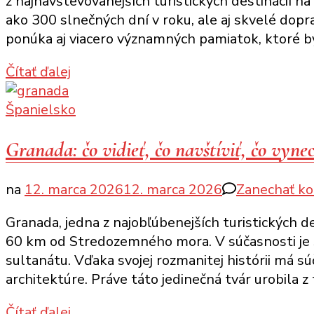
z najnavštevovanejších turistických destinácií 
ako 300 slnečných dní v roku, ale aj skvelé dop
ponúka aj viacero významných pamiatok, ktoré by
Čítať ďalej
Španielsko
Granada: čo vidieť, čo navštíviť, čo vyne
na
12. marca 2026
12. marca 2026
Zanechať k
Granada, jedna z najobľúbenejších turistických d
60 km od Stredozemného mora. V súčasnosti je 
sultanátu. Vďaka svojej rozmanitej histórii má sú
architektúre. Práve táto jedinečná tvár urobila 
Čítať ďalej