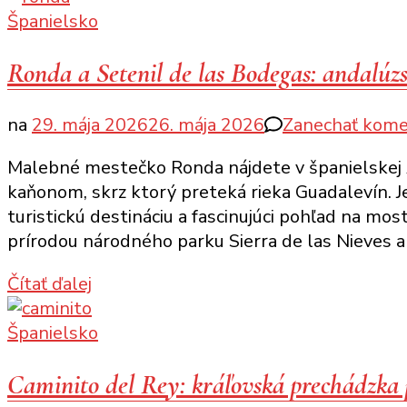
Španielsko
Ronda a Setenil de las Bodegas: andalúzs
na
29. mája 2026
26. mája 2026
Zanechať kome
Malebné mestečko Ronda nájdete v španielskej A
kaňonom, skrz ktorý preteká rieka Guadalevín. J
turistickú destináciu a fascinujúci pohľad na mo
prírodou národného parku Sierra de las Nieves a
Čítať ďalej
Španielsko
Caminito del Rey: kráľovská prechádzka