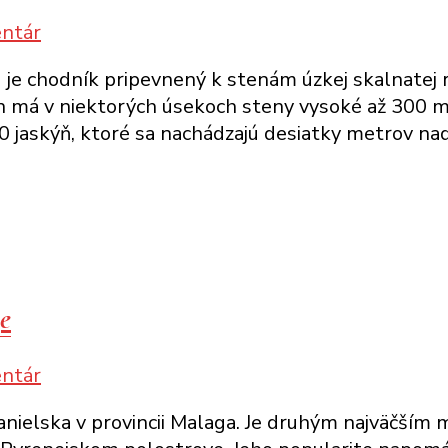
k
ntár
článku
 je chodník pripevnený k stenám úzkej skalnatej r
Caminito
n má v niektorých úsekoch steny vysoké až 300 me
del
 jaskýň, ktoré sa nachádzajú desiatky metrov na
Rey:
kráľovská
prechádzka
po
stenách
kaňonov
ge
k
ntár
článku
nielska v provincii Malaga. Je druhým najväčším 
Ako