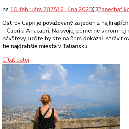
na
16. februára 2025
12. júna 2025
Zanechať k
Ostrov Capri je považovaný za jeden z najkrajšíc
– Capri a Anacapri. Na svojej pomerne skromnej r
návštevy, určite by ste na ňom dokázali stráviť ov
tie najdrahšie miesta v Taliansku.
Čítať ďalej