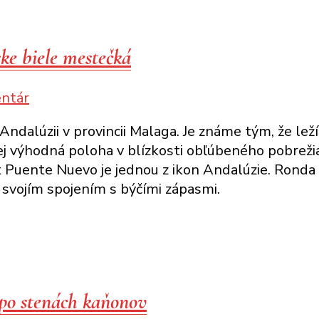
ke biele mestečká
k
ntár
článku
ndalúzii v provincii Malaga. Je známe tým, že l
Ronda
ej výhodná poloha v blízkosti obľúbeného pobreži
a
st Puente Nuevo je jednou z ikon Andalúzie. Ronda
Setenil
 svojím spojením s býčími zápasmi.
de
las
Bodegas:
andalúzske
biele
mestečká
 po stenách kaňonov