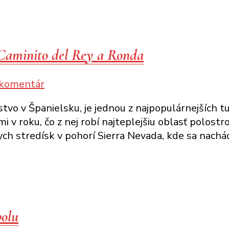
čo
vynechať
 Caminito del Rey a Ronda
k
 komentár
článku
o v Španielsku, je jednou z najpopulárnejších turi
Šesť
i v roku, čo z nej robí najteplejšiu oblasť polostro
dní
ych stredísk v pohorí Sierra Nevada, kde sa nachád
v Andalúzii:
Granada,
Malaga,
Caminito
del
Rey
polu
a