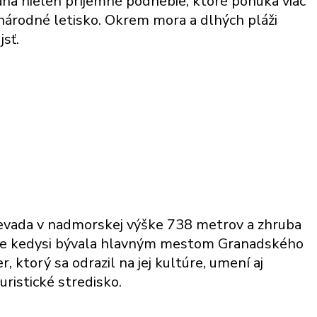
áha nielen príjemné podnebie, ktoré ponúka viac
inárodné letisko. Okrem mora a dlhých pláži
sť.
ra Nevada v nadmorskej výške 738 metrov a zhruba
ale kedysi bývala hlavným mestom Granadského
 ktorý sa odrazil na jej kultúre, umení aj
ristické stredisko.