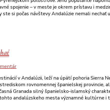
na Pyrenejskom polostrove. Jeho popularite napom
stráviť
ravné spojenie – v meste je okrem prístavu i medz
jeden
 ste si počas návštevy Andalúzie nemali nechať uj
deň
(alebo
tri)
v Malage
chať
k
omentár
článku
estinácií v Andalúzii, leží na úpätí pohoria Sier
Granada:
strediskom rovnomennej španielskej provincie, 
čo
časná Granada silný španielsko-islamský charakter,
vidieť,
z tohto andalúzskeho mesta významné kultúrne i tu
čo
navštíviť,