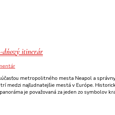
1-dňový itinerár
k
mentár
článku
je súčasťou metropolitného mesta Neapol a správ
Ako
atrí medzi najľudnatejšie mestá v Európe. Histor
vidieť
anoráma je považovaná za jeden zo symbolov kraj
Neapol
a
neumrieť
pri