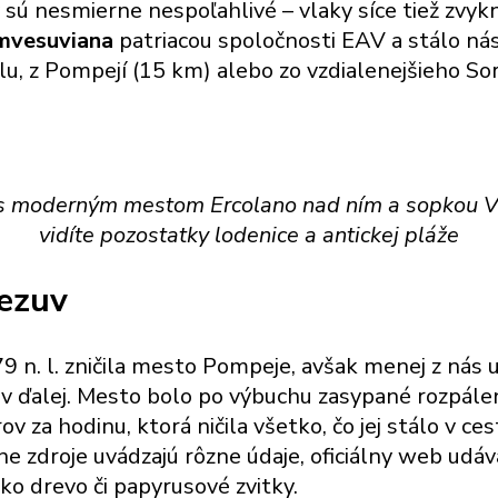
 sú nesmierne nespoľahlivé – vlaky síce tiež zvyk
mvesuviana
patriacou spoločnosti EAV a stálo nás
lu, z Pompejí (15 km) alebo zo vzdialenejšieho So
 moderným mestom Ercolano nad ním a sopkou Ve
vidíte pozostatky lodenice a antickej pláže
ezuv
 79 n. l. zničila mesto Pompeje, avšak menej z ná
ov ďalej. Mesto bolo po výbuchu zasypané rozpál
v za hodinu, ktorá ničila všetko, čo jej stálo v 
 zdroje uvádzajú rôzne údaje, oficiálny web udáv
ko drevo či papyrusové zvitky.