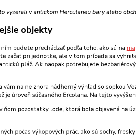
to vyzerali v antickom Herculaneu bary alebo obc
jšie objekty
 ním budete prechádzať podľa toho, ako sú na
ma
ete začať pri jednotke, ale v tom prípade sa vyhni
 antickú pláž. Ak naopak potrebujete bezbariérov
a vám na ne zhora nádherný výhľad so sopkou Vez
ež je úroveň súčasného Ercolana. Na tejto vyvýšen
 v ňom pozostatky lode, ktorá bola objavená na 
ených počas výkopových prác, ako sú sochy, fresk