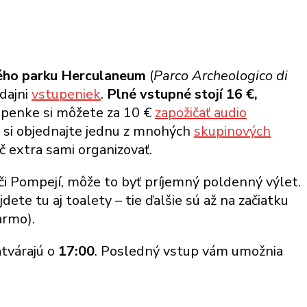
ého parku Herculaneum
(
Parco Archeologico di
edajni
vstupeniek
.
Plné vstupné stojí 16 €,
upenke si môžete za 10 €
zapožičať audio
 si objednajte jednu z mnohých
skupinových
 extra sami organizovať.
či Pompejí, môže to byť príjemný poldenný výlet.
ete tu aj toalety – tie ďalšie sú až na začiatku
armo).
atvárajú o
17:00
. Posledný vstup vám umožnia