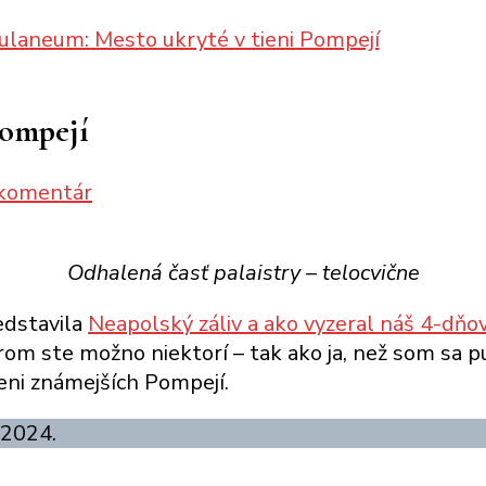
ulaneum: Mesto ukryté v tieni Pompejí
Pompejí
k
 komentár
článku
Herculaneum:
Odhalená časť palaistry – telocvične
Mesto
ukryté
edstavila
Neapolský záliv a ako vyzeral náš 4-dňov
v
orom ste možno niektorí – tak ako ja, než som sa p
tieni
ieni známejších Pompejí.
Pompejí
 2024.