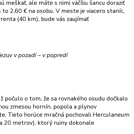
nú meškať, ale máte s nimi väčšiu šancu doraziť
 to 2,60 € na osobu. V meste je viacero staníc,
rrenta (40 km), bude vás zaujímať
zuv v pozadí – v popredí
s už počulo o tom, že sa rovnakého osudu dočkalo
enou zmesou hornín, popola a plynov
ceste. Tieto horúce mračná pochovali Herculaneum
a 20 metrov), ktorý ruiny dokonale