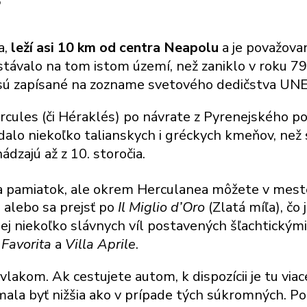
?
a,
leží asi 10 km od centra Neapolu
a je považovan
 stávalo na tom istom území, než zaniklo v roku 79 
 sú zapísané na zozname svetového dedičstva UN
rcules (či Héraklés) po návrate z Pyrenejského po
edalo niekoľko talianskych i gréckych kmeňov, než 
zajú až z 10. storočia.
 pamiatok, ale okrem Herculanea môžete v meste E
, alebo sa prejsť po
Il Miglio d’Oro
(Zlatá míľa), čo 
ej niekoľko slávnych víl postavených šľachtickým
 Favorita
a
Villa Aprile
.
lakom. Ak cestujete autom, k dispozícii je tu vi
mala byť nižšia ako v prípade tých súkromných. P