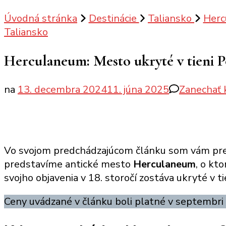
Úvodná stránka
Destinácie
Taliansko
Herc
Taliansko
Herculaneum: Mesto ukryté v tieni 
na
13. decembra 2024
11. júna 2025
Zanechať
Vo svojom predchádzajúcom článku som vám pr
predstavíme antické mesto
Herculaneum
, o kt
svojho objavenia v 18. storočí zostáva ukryté v t
Ceny uvádzané v článku boli platné v septembri