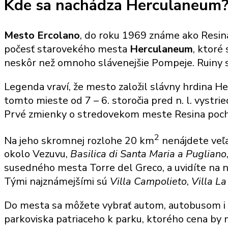
Kde sa nachádza Herculaneum
Mesto Ercolano
, do roku 1969 známe ako Resin
počesť starovekého mesta
Herculaneum
, ktoré
neskôr než omnoho slávenejšie Pompeje. Ruiny
Legenda vraví, že mesto založil slávny hrdina He
tomto mieste od 7 – 6. storočia pred n. l. vystri
Prvé zmienky o stredovekom meste Resina pochád
2
Na jeho skromnej rozlohe 20 km
nenájdete veľa
okolo Vezuvu,
Basilica di Santa Maria a Pugliano
susedného mesta Torre del Greco, a uvidíte na n
Tými najznámejšími sú
Villa Campolieto
,
Villa La
Do mesta sa môžete vybrať autom, autobusom i v
parkoviska patriaceho k parku, ktorého cena by 