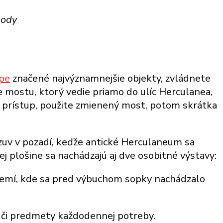
hody
pe
značené najvýznamnejšie objekty, zvládnete
te mostu, ktorý vedie priamo do ulíc Herculanea,
ý prístup, použite zmienený most, potom skrátka
uv v pozadí, keďže antické Herculaneum sa
ej plošine sa nachádzajú aj dve osobitné výstavy:
území, kde sa pred výbuchom sopky nachádzalo
y či predmety každodennej potreby.