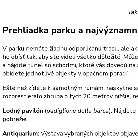
Tak
Prehliadka parku a najvýznamne
V parku nemáte žiadnu odporúčanú trasu, ale ak
ho obísť tak, aby ste videli všetko dôležité. Môž
a nájdite tunel so schodmi, ktoré vás dovedú na
obídete jednotlivé objekty v opačnom poradí.
Ešte než zídete k samotným ruinám, naskytne s
rozprestieralo zhruba o tých 20 metrov nižšie, n
Lodný pavilón
(
padiglione della barca
): Nájdete
pobrežie.
Antiquarium
: Výstava vybraných objektov objav