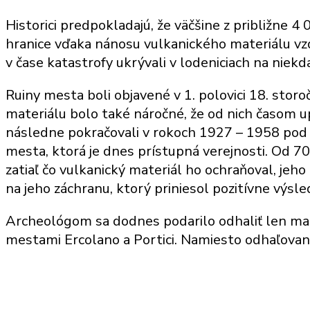
Historici predpokladajú, že väčšine z približne 4
hranice vďaka nánosu vulkanického materiálu vz
v čase katastrofy ukrývali v lodeniciach na niekd
Ruiny mesta boli objavené v 1. polovici 18. stor
materiálu bolo také náročné, že od nich časom u
následne pokračovali v rokoch 1927 – 1958 pod
mesta, ktorá je dnes prístupná verejnosti. Od 7
zatiaľ čo vulkanický materiál ho ochraňoval, jeh
na jeho záchranu, ktorý priniesol pozitívne výsle
Archeológom sa dodnes podarilo odhaliť len ma
mestami Ercolano a Portici. Namiesto odhaľovani