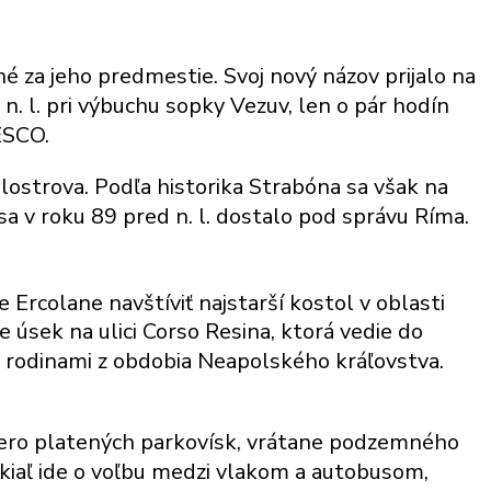
é za jeho predmestie. Svoj nový názov prijalo na
n. l. pri výbuchu sopky Vezuv, len o pár hodín
ESCO.
lostrova. Podľa historika Strabóna sa však na
sa v roku 89 pred n. l. dostalo pod správu Ríma.
rcolane navštíviť najstarší kostol v oblasti
je úsek na ulici Corso Resina, ktorá vedie do
i rodinami z obdobia Neapolského kráľovstva.
acero platených parkovísk, vrátane podzemného
okiaľ ide o voľbu medzi vlakom a autobusom,