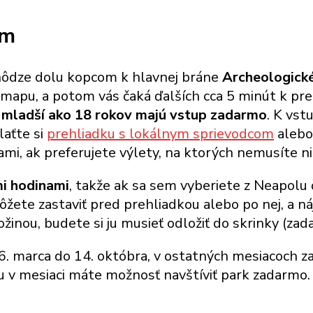
um
chôdze dolu kopcom k hlavnej bráne
Archeologick
ť mapu, a potom vás čaká ďalších cca 5 minút k pr
a mladší ako 18 rokov majú vstup zadarmo
. K vst
laťte si
prehliadku s lokálnym sprievodcom
alebo
 ak preferujete výlety, na ktorých nemusíte nič
mi hodinami
, takže ak sa sem vyberiete z Neapolu 
ete zastaviť pred prehliadkou alebo po nej, a nájd
žinou, budete si ju musieť odložiť do skrinky (zad
. marca do 14. októbra, v ostatných mesiacoch z
u v mesiaci máte možnosť navštíviť park zadarmo.