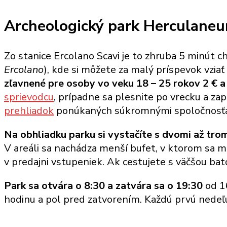
Archeologický park Herculane
Zo stanice Ercolano Scavi je to zhruba 5 minút 
Ercolano
), kde si môžete za malý príspevok vzia
zľavnené pre osoby vo veku 18 – 25 rokov 2 € 
sprievodcu
, prípadne sa plesnite po vrecku a zap
prehliadok
ponúkaných súkromnými spoločnosťami,
Na obhliadku parku si vystačíte s dvomi až tro
V areáli sa nachádza menší bufet, v ktorom sa môž
v predajni vstupeniek. Ak cestujete s väčšou bato
Park sa otvára o 8:30 a zatvára sa o 19:30
od 16
hodinu a pol pred zatvorením. Každú prvú nedeľ