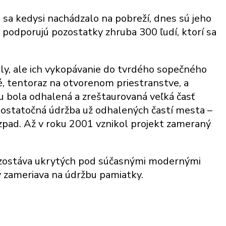
o sa kedysi nachádzalo na pobreží, dnes sú jeho
podporujú pozostatky zhruba 300 ľudí, ktorí sa
nely, ale ich vykopávanie do tvrdého sopečného
é, tentoraz na otvorenom priestranstve, a
bola odhalená a zreštaurovaná veľká časť
edostatočná údržba už odhalených častí mesta –
rozpad. Až v roku 2001 vznikol projekt zameraný
a zostáva ukrytých pod súčasnými modernými
v zameriava na údržbu pamiatky.