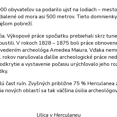
 000 obyvateľov sa podarilo ujsť na lodiach – mest
dialené od mora asi 500 metrov. Tieto domnienky 
ajšom pobreží.
očia. Výkopové práce spočiatku prebiehali skrz tu
pustili. V rokoch 1828 – 1875 boli práce obnoven
 vedením archeológa Amedea Maiura. Vďaka nemu 
0. rokov narušovala ďalšie archeologické práce n
o odkrytie a vystavenie počasiu urýchľovalo jeho 
dky.
lú časť ruín. Zvyšných približne 75 % Herculane
a nových oblastí sa tak väčšina úsilia archeológo
Ulica v Herculaneu