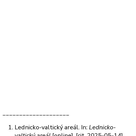
____________________
Lednicko-valtický areál. In:
Lednicko-
valtický areál
[online]. [cit. 2025-05-14].