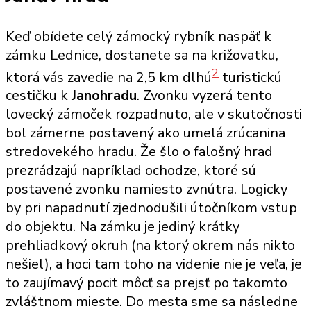
Keď obídete celý zámocký rybník naspäť k
zámku Lednice, dostanete sa na križovatku,
2
ktorá vás zavedie na 2,5 km dlhú
turistickú
cestičku k
Janohradu
. Zvonku vyzerá tento
lovecký zámoček rozpadnuto, ale v skutočnosti
bol zámerne postavený ako umelá zrúcanina
stredovekého hradu. Že šlo o falošný hrad
prezrádzajú napríklad ochodze, ktoré sú
postavené zvonku namiesto zvnútra. Logicky
by pri napadnutí zjednodušili útočníkom vstup
do objektu. Na zámku je jediný krátky
prehliadkový okruh (na ktorý okrem nás nikto
nešiel), a hoci tam toho na videnie nie je veľa, je
to zaujímavý pocit môcť sa prejsť po takomto
zvláštnom mieste. Do mesta sme sa následne