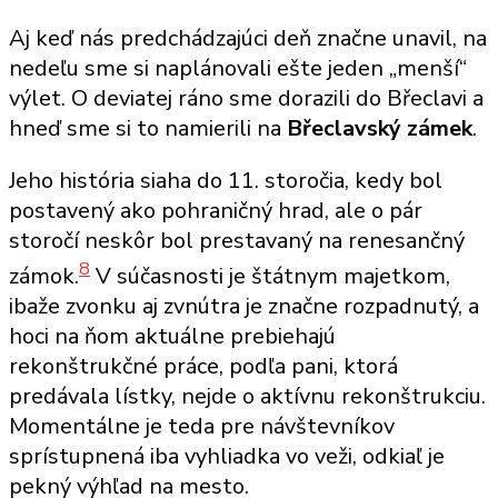
Aj keď nás predchádzajúci deň značne unavil, na
nedeľu sme si naplánovali ešte jeden „menší“
výlet. O deviatej ráno sme dorazili do Břeclavi a
hneď sme si to namierili na
Břeclavský zámek
.
Jeho história siaha do 11. storočia, kedy bol
postavený ako pohraničný hrad, ale o pár
storočí neskôr bol prestavaný na renesančný
8
zámok.
V súčasnosti je štátnym majetkom,
ibaže zvonku aj zvnútra je značne rozpadnutý, a
hoci na ňom aktuálne prebiehajú
rekonštrukčné práce, podľa pani, ktorá
predávala lístky, nejde o aktívnu rekonštrukciu.
Momentálne je teda pre návštevníkov
sprístupnená iba vyhliadka vo veži, odkiaľ je
pekný výhľad na mesto.