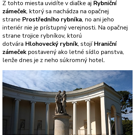
Z tohto miesta uvidíte v diaľke aj
Rybniční
zámeček
, ktorý sa nachádza na opačnej
strane
Prostředního rybníka
, no ani jeho
interiér nie je prístupný verejnosti. Na opačnej
strane trojice rybníkov, ktorú
dotvára
Hlohovecký rybník
, stojí
Hraniční
zámeček
postavený ako letné sídlo panstva,
lenže dnes je z neho súkromný hotel.