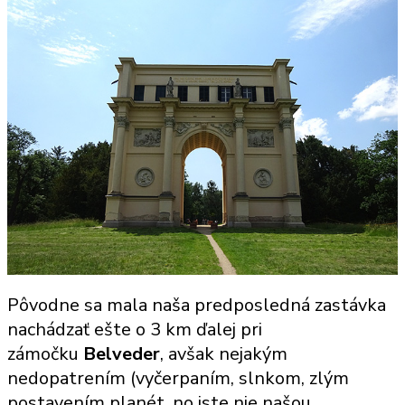
Pôvodne sa mala naša predposledná zastávka
nachádzať ešte o 3 km ďalej pri
zámočku
Belveder
, avšak nejakým
nedopatrením (vyčerpaním, slnkom, zlým
postavením planét, no iste nie našou