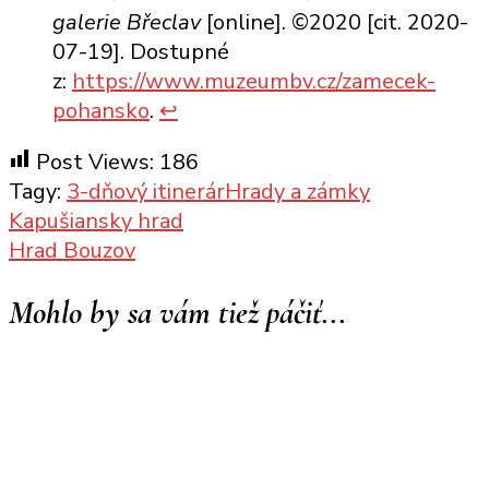
galerie Břeclav
[online]. ©2020 [cit. 2020-
07-19]. Dostupné
z:
https://www.muzeumbv.cz/zamecek-
pohansko
.
↩︎
Post Views:
186
Tagy:
3-dňový itinerár
Hrady a zámky
Navigácia
Kapušiansky hrad
Hrad Bouzov
v
Mohlo by sa vám tiež páčiť...
článku