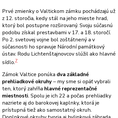
Prvé zmienky o Valtickom zámku pochádzajú už
z 12. storočia, kedy stál na jeho mieste hrad,
ktorý bol postupne rozširovaný. Svoju súčasnú
podobu získal prestavbami v 17. a 18. storočí.
Po 2. svetovej vojne bol zoštátnený a v
súčasnosti ho spravuje Národní památkový
ústav. Rodu Lichtenštajnovcov slúžil ako hlavné
7
sídlo.
Zámok Valtice ponúka
dva základné
prehliadkové okruhy
– my sme si opäť vybrali
ten, ktorý zahŕňa
hlavné reprezentačné
miestnosti
. Spolu je ich 22 a počas prehliadky
nazriete aj do barokovej kaplnky, ktorá je
prístupná tiež ako samostatný okruh.
Doplnkové okruhy tvoria aj bylinková záhrada,