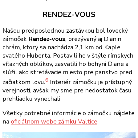
RENDEZ-VOUS
Našou predposlednou zastávkou bol lovecký
zámoček
Rendez-vous
, prezývaný aj Dianin
chrám, ktorý sa nachádza 2,1 km od Kaple
svatého Huberta. Postavili ho v štýle rímskych
víťazných oblúkov, zasvätili ho bohyni Diane a
slúžil ako stretávacie miesto pre panstvo pred
6
začiatkom lovu.
Interiér zámočku je prístupný
verejnosti, avšak my sme pre nedostatok času
prehliadku vynechali.
Všetky potrebné informácie o zámočku nájdete
na
oficiálnom webe zámku Valtice
.