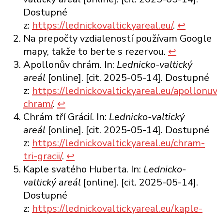
Dostupné
z:
https://lednickovaltickyareal.eu/
.
↩︎
Na prepočty vzdialeností používam Google
mapy, takže to berte s rezervou.
↩︎
Apollonův chrám. In:
Lednicko-valtický
areál
[online]. [cit. 2025-05-14]. Dostupné
z:
https://lednickovaltickyareal.eu/apollonuv
chram/
.
↩︎
Chrám tří Grácií. In:
Lednicko-valtický
areál
[online]. [cit. 2025-05-14]. Dostupné
z:
https://lednickovaltickyareal.eu/chram-
tri-gracii/
.
↩︎
Kaple svatého Huberta. In:
Lednicko-
valtický areál
[online]. [cit. 2025-05-14].
Dostupné
z:
https://lednickovaltickyareal.eu/kaple-