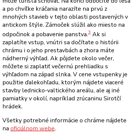
môže turista schovať. Na konci odbočíte do lesa
a po chvíľke kráčania narazíte na prvú z
mnohých stavieb v tejto oblasti postavených v
antickom štýle. Zámoček slúžil ako miesto na
3
odpočinok a pobavenie panstva.
Ak si
zaplatíte vstup, vnútri sa dočítate o histórii
chrámu i o jeho prestavbách a zhora máte
nádherný výhľad. Ak pôjdete okolo večer,
môžete si zaplatiť večernú prehliadku s
výhľadom na západ slnka. V cene vstupenky je
použitie ďalekohľadu, ktorým nájdete viaceré
stavby lednicko-valtického areálu, ale aj iné
pamiatky v okolí, napríklad zrúcaninu Sirotčí
hrádek.
Všetky potrebné informácie o chráme nájdete
na
oficiálnom webe
.