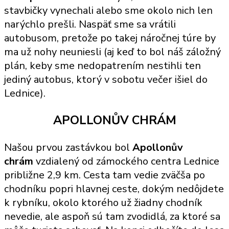
stavbičky vynechali alebo sme okolo nich len
narýchlo prešli. Naspäť sme sa vrátili
autobusom, pretože po takej náročnej túre by
ma už nohy neuniesli (aj keď to bol náš záložný
plán, keby sme nedopatrením nestihli ten
jediný autobus, ktorý v sobotu večer išiel do
Lednice).
APOLLONŮV CHRÁM
Našou prvou zastávkou bol
Apollonův
chrám
vzdialený od zámockého centra Lednice
približne 2,9 km. Cesta tam vedie zväčša po
chodníku popri hlavnej ceste, dokým nedôjdete
k rybníku, okolo ktorého už žiadny chodník
nevedie, ale aspoň sú tam zvodidlá, za ktoré sa