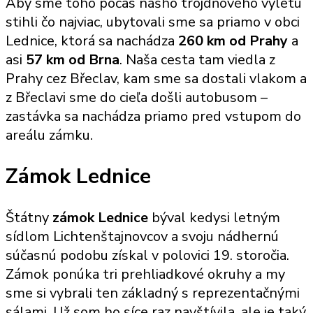
Aby sme toho počas nášho trojdňového výletu
stihli čo najviac, ubytovali sme sa priamo v obci
Lednice, ktorá sa nachádza
260 km od Prahy
a
asi
57 km od Brna
. Naša cesta tam viedla z
Prahy cez Břeclav, kam sme sa dostali vlakom a
z Břeclavi sme do cieľa došli autobusom –
zastávka sa nachádza priamo pred vstupom do
areálu zámku.
Zámok Lednice
Štátny
zámok Lednice
býval kedysi letným
sídlom Lichtenštajnovcov a svoju nádhernú
súčasnú podobu získal v polovici 19. storočia.
Zámok ponúka tri prehliadkové okruhy a my
sme si vybrali ten základný s reprezentačnými
sálami. Už som ho síce raz navštívila, ale je taký