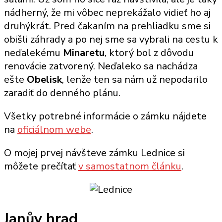
nádherný, že mi vôbec neprekážalo vidieť ho aj
druhýkrát. Pred čakaním na prehliadku sme si
obišli záhrady a po nej sme sa vybrali na cestu k
neďalekému
Minaretu
, ktorý bol z dôvodu
renovácie zatvorený. Neďaleko sa nachádza
ešte
Obelisk
, lenže ten sa nám už nepodarilo
zaradiť do denného plánu.
Všetky potrebné informácie o zámku nájdete
na
oficiálnom webe
.
O mojej prvej návšteve zámku Lednice si
môžete prečítať
v samostatnom článku
.
Janův hrad