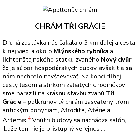
CHRÁM TŘI GRÁCIE
Druhá zastávka nás čakala o 3 km ďalej a cesta
k nej viedla okolo
Mlýnského rybníka
a
lichtenštajnského statku zvaného
Nový dvůr
,
čo je súbor hospodárskych budov, avšak tie sa
nám nechcelo navštevovať. Na konci dlhej
cesty lesom a slnkom zaliatych chodníčkov
sme narazili na krásnu stavbu zvanú
Tři
Grácie
– polkruhovitý chrám zasvätený trom
antickým bohyniam, Afrodite, Aténe a
4
Artemis.
Vnútri budovy sa nachádza salón,
ibaže ten nie je prístupný verejnosti.