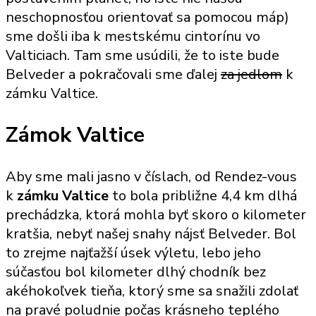
neschopnosťou orientovať sa pomocou máp)
sme došli iba k mestskému cintorínu vo
Valticiach. Tam sme usúdili, že to iste bude
Belveder a pokračovali sme ďalej
za jedlom
k
zámku Valtice.
Zámok Valtice
Aby sme mali jasno v číslach, od Rendez-vous
k
zámku Valtice
to bola približne 4,4 km dlhá
prechádzka, ktorá mohla byť skoro o kilometer
kratšia, nebyť našej snahy nájsť Belveder. Bol
to zrejme najťažší úsek výletu, lebo jeho
súčasťou bol kilometer dlhý chodník bez
akéhokoľvek tieňa, ktorý sme sa snažili zdolať
na pravé poludnie počas krásneho teplého