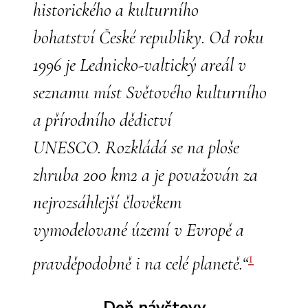
Lednice,
historického a kulturního
Janohrad,
bohatství České republiky. Od roku
Valtice,
Břeclav
1996 je Lednicko-valtický areál v
seznamu míst Světového kulturního
a přírodního dědictví
UNESCO. Rozkládá se na ploše
zhruba 200 km2 a je považován za
nejrozsáhlejší člověkem
vymodelované území v Evropě a
1
pravděpodobně i na celé planetě.“
Deň návštevy