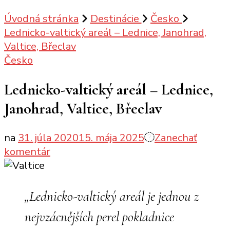
Úvodná stránka
Destinácie
Česko
Lednicko-valtický areál – Lednice, Janohrad,
Valtice, Břeclav
Česko
Lednicko-valtický areál – Lednice,
Janohrad, Valtice, Břeclav
na
31. júla 2020
15. mája 2025
Zanechať
k
komentár
článku
Lednicko-
valtický
„Lednicko-valtický areál je jednou z
areál
nejvzácnějších perel pokladnice
–