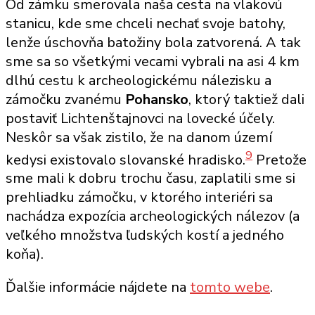
Od zámku smerovala naša cesta na vlakovú
stanicu, kde sme chceli nechať svoje batohy,
lenže úschovňa batožiny bola zatvorená. A tak
sme sa so všetkými vecami vybrali na asi 4 km
dlhú cestu k archeologickému nálezisku a
zámočku zvanému
Pohansko
, ktorý taktiež dali
postaviť Lichtenštajnovci na lovecké účely.
Neskôr sa však zistilo, že na danom území
9
kedysi existovalo slovanské hradisko.
Pretože
sme mali k dobru trochu času, zaplatili sme si
prehliadku zámočku, v ktorého interiéri sa
nachádza expozícia archeologických nálezov (a
veľkého množstva ľudských kostí a jedného
koňa).
Ďalšie informácie nájdete na
tomto webe
.