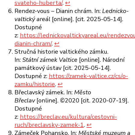
svateho-huberta/
.
↩︎
Rendez-vous – Dianin chrám. In:
Lednicko-
valtický areál
[online]. [cit. 2025-05-14].
Dostupné
z:
https://lednickovaltickyareal.eu/rendezvo
dianin-chram/
.
↩︎
Stručná historie valtického zámku.
In:
Státní zámek Valtice
[online]. Národní
památkový ústav [cit. 2025-05-14].
Dostupné z:
https://zamek-valtice.cz/cs/o-
zamku/historie
.
↩︎
Břeclavský zámek. In:
Město
Břeclav
[online]. ©2020 [cit. 2020-07-19].
Dostupné
z:
https://breclav.eu/kultura/cestovni-
ruch/breclavsky-zamek-1
.
↩︎
Zámeček Pohansko. In:
Městské muzeum a