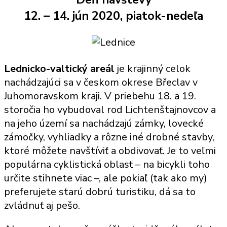
12. – 14. jún 2020, piatok-nedeľa
Lednicko-valtický areál
je krajinný celok
nachádzajúci sa v českom okrese Břeclav v
Juhomoravskom kraji. V priebehu 18. a 19.
storočia ho vybudoval rod Lichtenštajnovcov a
na jeho území sa nachádzajú zámky, lovecké
zámočky, vyhliadky a rôzne iné drobné stavby,
ktoré môžete navštíviť a obdivovať. Je to veľmi
populárna cyklistická oblasť – na bicykli toho
určite stihnete viac –, ale pokiaľ (tak ako my)
preferujete starú dobrú turistiku, dá sa to
zvládnuť aj pešo.